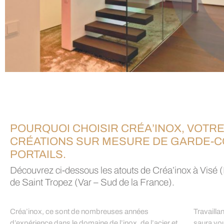
POURQUOI CHOISIR CRÉA’INOX, VOTRE
CRÉATIONS SUR MESURE DE GARDE-C
PORTAILS.
Découvrez ci-dessous les atouts de Créa’inox à Visé (
de Saint Tropez (Var – Sud de la France).
Créa’inox, ce sont de nombreuses années
Travailla
d’expérience dans le domaine de l’inox, de l’acier et
saura vou