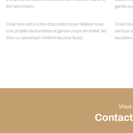
de l’aluminium.
garde-co
Créa’inox est à votre disposition pour réaliser tous
Créa’inox 
vos projets de barrières et garde-corps en métal, fer,
de tous s
inox ou aluminium (même les plus fous).
escaliers
Vous 
Contact