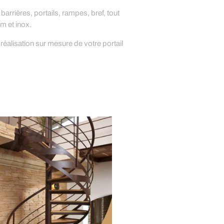
barrières, portails, rampes, bref, tout
um et inox.
 réalisation sur mesure de votre portail