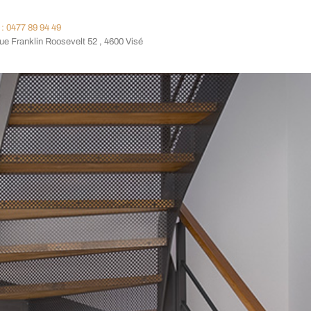
: 0477 89 94 49
e Franklin Roosevelt 52 , 4600 Visé