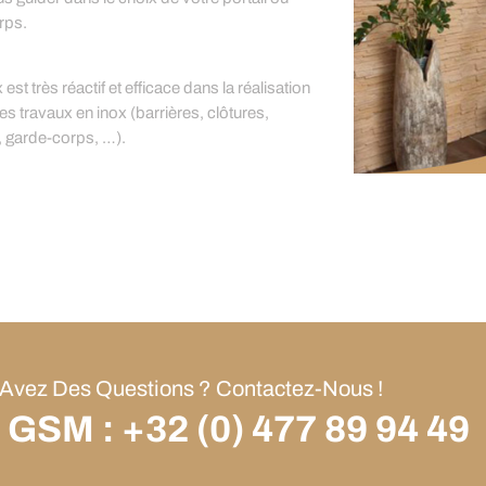
rps.
est très réactif et efficace dans la réalisation
es travaux en inox (barrières, clôtures,
, garde-corps, …).
Avez Des Questions ? Contactez-Nous !
 GSM : +32 (0) 477 89 94 49