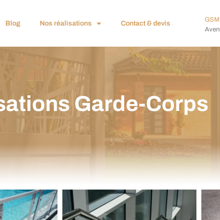
GSM 
Blog
Nos réalisations
Contact & devis
Avenu
sations Garde-Corps