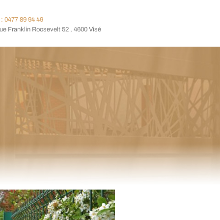
: 0477 89 94 49
e Franklin Roosevelt 52 , 4600 Visé