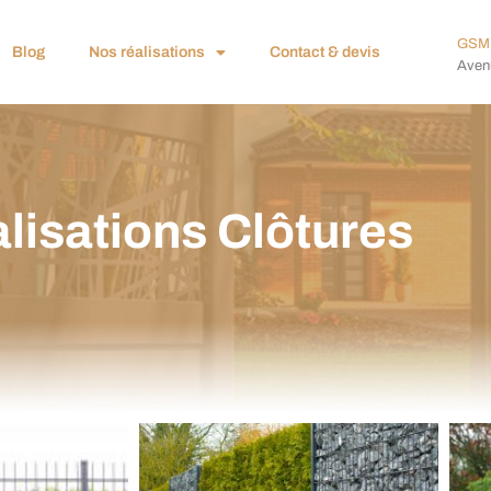
GSM 
Blog
Nos réalisations
Contact & devis
Avenu
lisations Clôtures