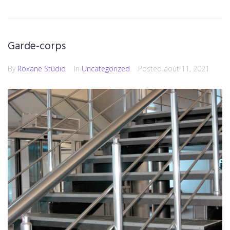
Garde-corps
By
Roxane Studio
In
Uncategorized
Posted
août 11, 2021