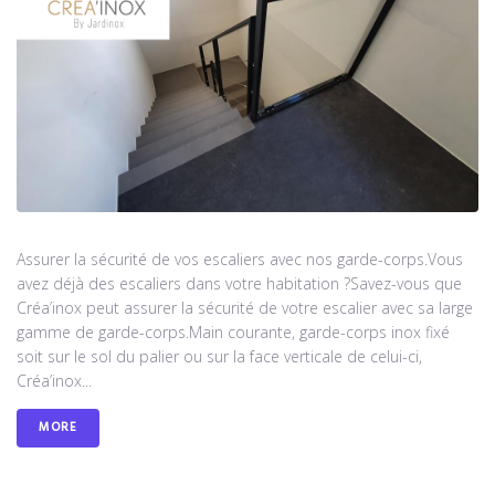
Assurer la sécurité de vos escaliers avec nos garde-corps.Vous
avez déjà des escaliers dans votre habitation ?Savez-vous que
Créa’inox peut assurer la sécurité de votre escalier avec sa large
gamme de garde-corps.Main courante, garde-corps inox fixé
soit sur le sol du palier ou sur la face verticale de celui-ci,
Créa’inox...
MORE