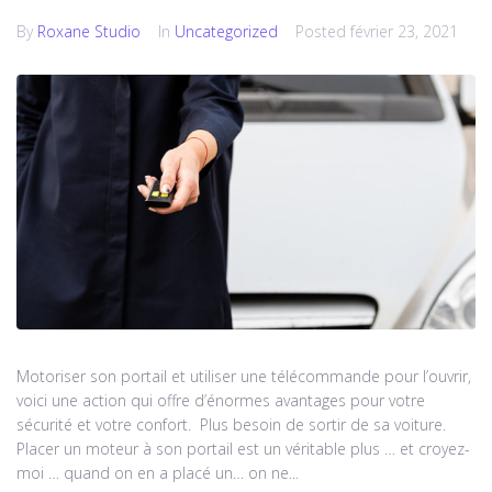
By
Roxane Studio
In
Uncategorized
Posted
février 23, 2021
Motoriser son portail et utiliser une télécommande pour l’ouvrir,
voici une action qui offre d’énormes avantages pour votre
sécurité et votre confort. Plus besoin de sortir de sa voiture.
Placer un moteur à son portail est un véritable plus … et croyez-
moi … quand on en a placé un… on ne...