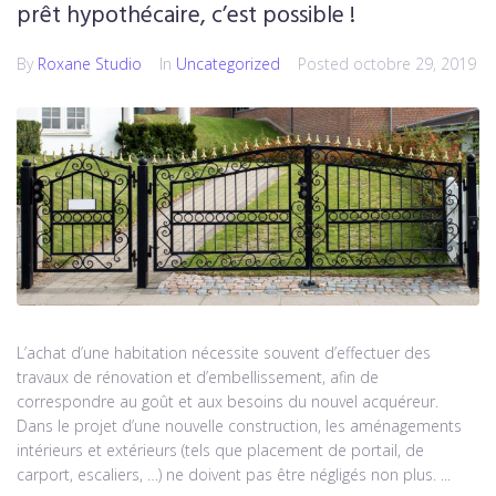
prêt hypothécaire, c’est possible !
By
Roxane Studio
In
Uncategorized
Posted
octobre 29, 2019
L’achat d’une habitation nécessite souvent d’effectuer des
travaux de rénovation et d’embellissement, afin de
correspondre au goût et aux besoins du nouvel acquéreur.
Dans le projet d’une nouvelle construction, les aménagements
intérieurs et extérieurs (tels que placement de portail, de
carport, escaliers, …) ne doivent pas être négligés non plus. ...