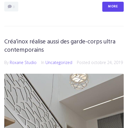
MORE
0
Créa’inox réalise aussi des garde-corps ultra
contemporains
By
Roxane Studio
In
Uncategorized
Posted
octobre 24, 2019