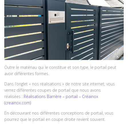
Outre le matériau qui le constitue et son type, le portail peut
avoir différentes formes.
Dans l’onglet « nos réalisations » de notre site internet, vous
verrez différentes coupes de portail que nous avons
réalisées :
Réalisations Barrière – portail – Créainox
(creainox.com)
En découvrant nos différentes conceptions de portail, vous
pourrez que le portail en coupe droite revient souvent.