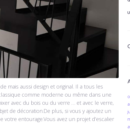
G
U
de mais aussi design et original. Il a tous les
ieur classique comme moderne ou même dans une
o
ixer avec du bois ou du verre … et avec le verre,
a
bjet de décoration.De plus, si vous y ajoutez un
j
de votre entourage.Vous avez un projet d’escalier
m
a