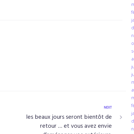
m
f
j
d
n
o
s
a
j
j
m
a
m
f
NEXT
j
les beaux jours seront bientôt de
d
retour … et vous avez envie
n