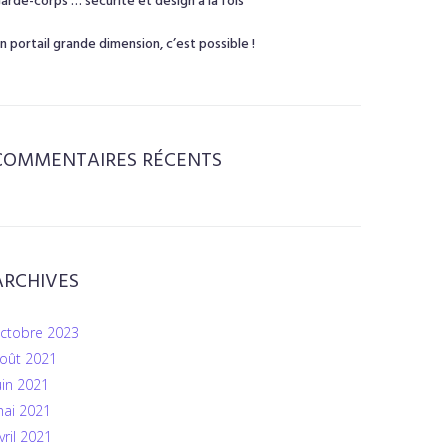
arde-corps … sécurité et design à la fois
n portail grande dimension, c’est possible !
COMMENTAIRES RÉCENTS
ARCHIVES
ctobre 2023
oût 2021
uin 2021
ai 2021
vril 2021