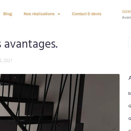
GSM 
Blog
Nos réalisations
Contact & devis
Avenu
es avantages.
8, 2021
E
G
G