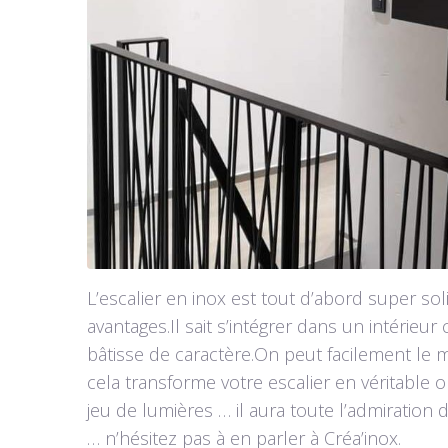
L’escalier en inox est tout d’abord super soli
avantages.Il sait s’intégrer dans un intér
bâtisse de caractère.On peut facilement le m
cela transforme votre escalier en véritable o
jeu de lumières … il aura toute l’admiration 
… n’hésitez pas à en parler à Créa’inox.