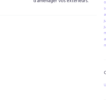
d’aménager vos extérieurs.
o
s
a
j
j
m
a
m
U