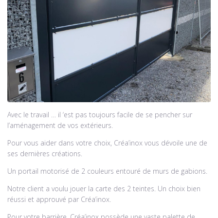
Avec le travail … il ‘est pas toujours facile de se pencher sur
l’aménagement de vos extérieurs.
Pour vous aider dans votre choix, Créa’inox vous dévoile une de
ses dernières créations.
Un portail motorisé de 2 couleurs entouré de murs de gabions.
Notre client a voulu jouer la carte des 2 teintes. Un choix bien
réussi et approuvé par Créa’inox.
Pour votre barrière, Créa’inox possède une vaste palette de