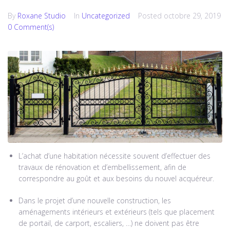
By
Roxane Studio
In
Uncategorized
Posted
octobre 29, 2019
0 Comment(s)
L’achat d’une habitation nécessite souvent d’effectuer des
travaux de rénovation et d’embellissement, afin de
correspondre au goût et aux besoins du nouvel acquéreur.
Dans le projet d’une nouvelle construction, les
aménagements intérieurs et extérieurs (tels que placement
de portail, de carport, escaliers, …) ne doivent pas être