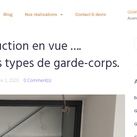
GSM 
Blog
Nos réalisations
Contact & devis
Avenu
ction en vue ….
s types de garde-corps.
e 2, 2020
0 Comment(s)
E
G
G