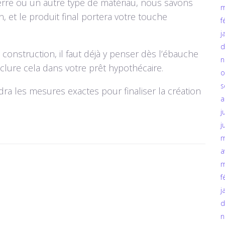
rre ou un autre type de matériau, nous savons
m
 et le produit final portera votre touche
f
j
d
construction, il faut déjà y penser dès l’ébauche
n
inclure cela dans votre prêt hypothécaire.
o
s
ra les mesures exactes pour finaliser la création
a
j
j
m
a
m
f
j
d
n