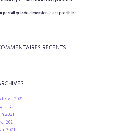
arde-corps … sécurité et design à la fois
n portail grande dimension, c’est possible !
COMMENTAIRES RÉCENTS
ARCHIVES
ctobre 2023
oût 2021
uin 2021
ai 2021
vril 2021