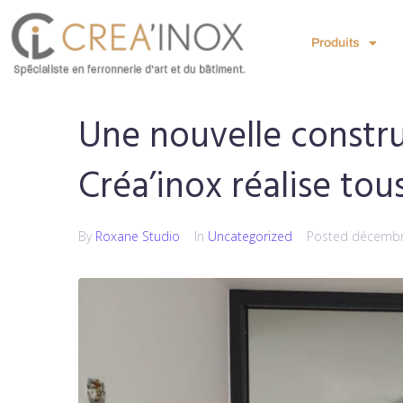
Produits
Une nouvelle constru
Créa’inox réalise tou
By
Roxane Studio
In
Uncategorized
Posted
décembr