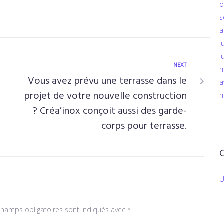
o
s
a
j
j
NEXT
m
Vous avez prévu une terrasse dans le
a
projet de votre nouvelle construction
m
? Créa’inox conçoit aussi des garde-
corps pour terrasse.
U
champs obligatoires sont indiqués avec
*