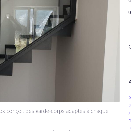
G
U
o
a
inox conçoit des garde-corps adaptés à chaque
j
m
a