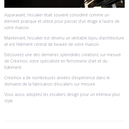
Auparavant, l’escalier était souvent considéré comme un
élément pratique et utilisé pour passer d’un étage à l’autre de
votre maison.
Maintenant, l’escalier est devenu un véritable bijou d’architecture
et est l’élément central de beauté de votre maison.
Découvrez une des dernières splendides créations sur mesure
de Créa’inox, votre spécialiste en ferronnerie d’art et du
bâtiment.
Créa’inox a de nombreuses années d’expérience dans le
domaine de la fabrication d’escaliers sur mesure.
Vous aussi, adoptez les escaliers design pour un intérieur plus
stylé.